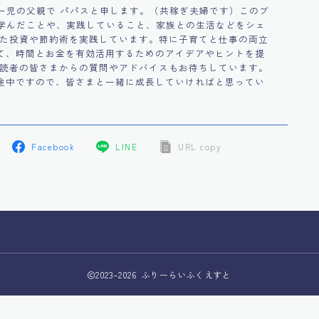
す一児の父親で パパスと申します。（共稼ぎ夫婦です）このブ
で学んだことや、実践していること、家族との生活などをシェ
えた投資や節約術を実践しています。特に子育てと仕事の両立
て、時間とお金を有効活用するためのアイデアやヒントを提
、読者の皆さまからの質問やアドバイスもお待ちしています。
途中ですので、皆さまと一緒に成長していければと思ってい
Facebook
LINE
URL copy
2023–2026 ふりーらいふくえすと